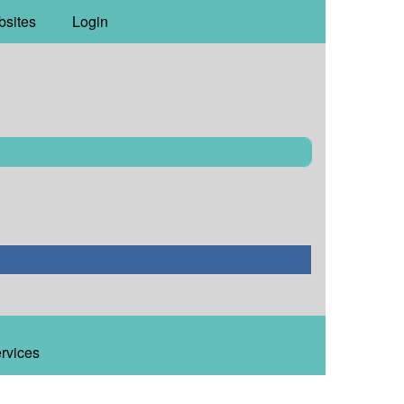
bsites
Login
ervices