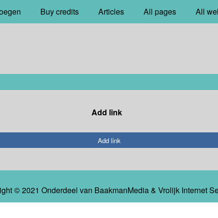
oegen
Buy credits
Articles
All pages
All we
Add link
Add link
ight © 2021 Onderdeel van
BaakmanMedia
&
Vrolijk Internet S